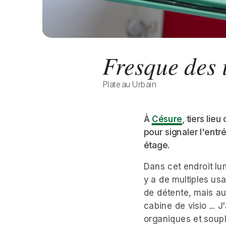
Fresque des i
Plateau Urbain
À 
Césure
, tiers lie
pour signaler l'entr
étage. 
Dans cet endroit lum
y a de multiples usa
de détente, mais aus
cabine de visio ... 
organiques et souple