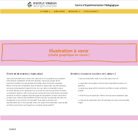
[Texte de description / explication]
[Crédits / ressources ou liens vers ailleurs ]
Sed ut perspiciatis unde omnis iste natus error sit voluptatem accusantium 
• Sed ut perspiciatis unde omnis iste natus error sit 
doloremque laudantium, totam rem aperiam, eaque ipsa quae ab illo 
inventore veritatis et quasi architecto beatae vitae dicta sunt explicabo. 
• voluptatem accusantium doloremque laudantium, totam rem 
Nemo enim ipsam voluptatem quia voluptas sit aspernatur aut odit aut fugit, 
aperiam,
sed quia consequuntur magni dolores eos qui ratione voluptatem sequi 
• eaque ipsa quae ab illo inventore veritatis et quasi architecto 
nesciunt. Neque porro quisquam est, qui dolorem ipsum quia dolor sit amet, 
beatae
consectetur, adipisci velit, sed quia non numquam eius modi tempora incidunt 
ut labore et dolore magnam aliquam quaerat voluptatem. Ut enim ad minima 
• vitae dicta sunt explicabo. Nemo enim ipsam voluptatem quia
veniam, quis nostrum exercitationem ullam corporis suscipit laboriosam, nisi 
ut aliquid ex ea commodi consequatur? Quis autem vel eum iure 
• voluptas sit aspernatur aut odit aut fugit, sed quia consequuntur 
reprehenderit qui in ea voluptate velit esse quam nihil molestiae consequatur, 
magni
vel illum qui dolorem eum fugiat quo voluptas nulla pariatur?”